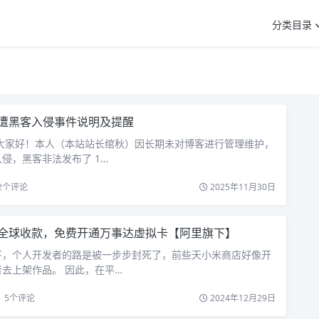
分类目录
遭黑客入侵事件说明及提醒
 大家好！本人（本站站长绾秋）因长期未对博客进行管理维护，
侵，黑客非法发布了 1…
2
个评论
2025年11月30日
全球收款，免费开通万事达虚拟卡【阿里旗下】
下，个人开发者的路是被一步步封死了，前些天小米商店好像开
去上架作品。 因此，在平…
5
个评论
2024年12月29日